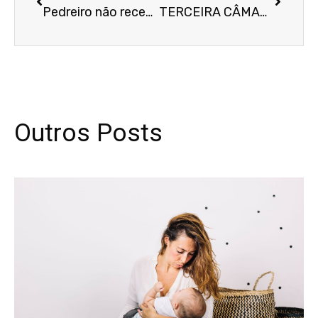
Pedreiro não receberá adicional de insalubridade por contato com cimento
TERCEIRA CÂMARA CONDENA EMPRESA EM HORAS EXTRAS POR TRABALHO ALÉM DA JORNADA SEM COMPROVAR VALIDADE DO BANCO DE HORAS
Outros Posts