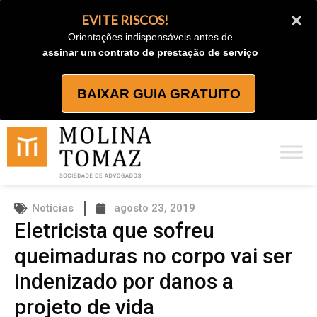
Ir
EVITE RISCOS!
para
Orientações indispensáveis antes de
o
assinar um contrato de prestação de serviço
conteúdo
BAIXAR GUIA GRATUITO
Notícias
agosto 23, 2019
Eletricista que sofreu
queimaduras no corpo vai ser
indenizado por danos a
projeto de vida