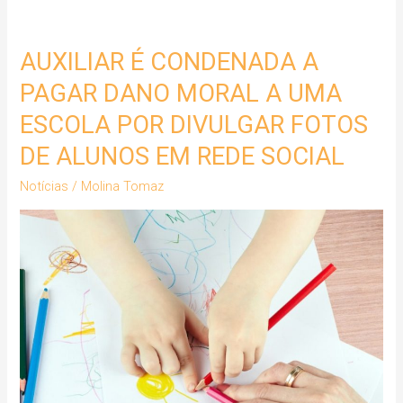
AUXILIAR É CONDENADA A
AUXILIAR
É
PAGAR DANO MORAL A UMA
CONDENADA
ESCOLA POR DIVULGAR FOTOS
A
DE ALUNOS EM REDE SOCIAL
PAGAR
DANO
Notícias
/
Molina Tomaz
MORAL
A
UMA
ESCOLA
POR
DIVULGAR
FOTOS
DE
ALUNOS