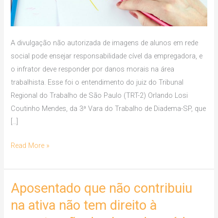
EM
REDE
SOCIAL
A divulgação não autorizada de imagens de alunos em rede
social pode ensejar responsabilidade cível da empregadora, e
o infrator deve responder por danos morais na área
trabalhista. Esse foi o entendimento do juiz do Tribunal
Regional do Trabalho de São Paulo (TRT-2) Orlando Losi
Coutinho Mendes, da 3ª Vara do Trabalho de Diadema-SP, que
[…]
Read More »
Aposentado que não contribuiu
Aposentado
que
na ativa não tem direito à
não