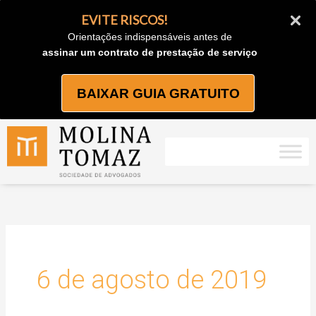
Ir
EVITE RISCOS!
para
Orientações indispensáveis antes de
o
assinar um contrato de prestação de serviço
conteúdo
BAIXAR GUIA GRATUITO
6 de agosto de 2019