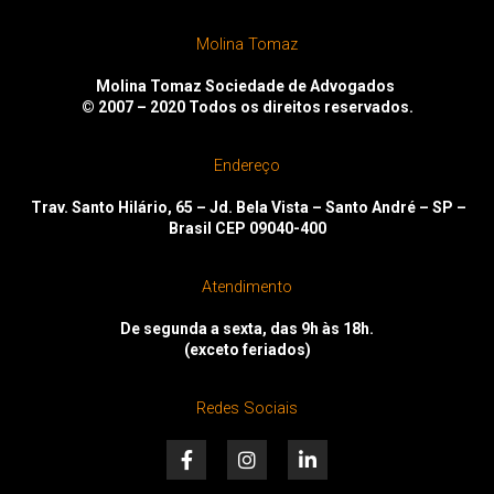
Molina Tomaz
Molina Tomaz Sociedade de Advogados
© 2007 – 2020
Todos os direitos reservados.
Endereço
Trav. Santo Hilário, 65 – Jd. Bela Vista – Santo André – SP –
Brasil CEP 09040-400
Atendimento
De segunda a sexta, das 9h às 18h.
(exceto feriados)
Redes Sociais
F
I
L
a
n
i
c
s
n