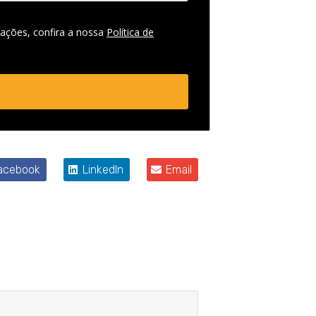
ações, confira a nossa
Política de
acebook
LinkedIn
Email
Próximo