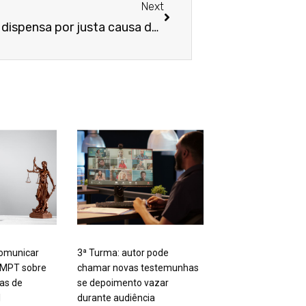
Next
NJ – Justiça declara válida dispensa por justa causa de gestante que apresentou atestados médicos falsos
omunicar
3ª Turma: autor pode
 MPT sobre
chamar novas testemunhas
tas de
se depoimento vazar
l
durante audiência