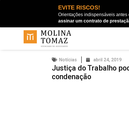
Ir
EVITE RISCOS!
para
Orientações indispensáveis antes
o
assinar um contrato de prestaçã
conteúdo
Notícias
abril 24, 2019
Justiça do Trabalho po
condenação