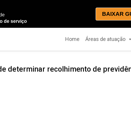
BAIXAR G
 de
o de serviço
Home
Áreas de atuação
de determinar recolhimento de previdê