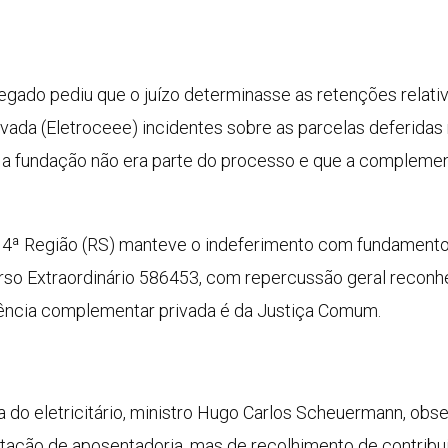
egado pediu que o juízo determinasse as retenções relativ
ada (Eletroceee) incidentes sobre as parcelas deferidas n
e a fundação não era parte do processo e que a compleme
a 4ª Região (RS) manteve o indeferimento com fundamento
rso Extraordinário 586453, com repercussão geral reconh
dência complementar privada é da Justiça Comum.
sta do eletricitário, ministro Hugo Carlos Scheuermann, o
tação de aposentadoria, mas de recolhimento de contribui