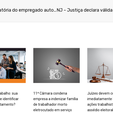
NJ – Sentença penal condenatória do empregado autoriza dispensa por justa causa se não couber mais recurso
rabalho: sua
11ª Câmara condena
Juízes devem c
 identificar
empresa a indenizar família
imediatamente
rtamento?
de trabalhador morto
ações trabalhis
eletrocutado em serviço
assédio eleitora