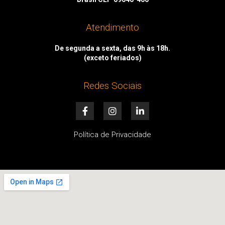
Atendimento
De segunda a sexta, das 9h às 18h.
(exceto feriados)
Redes Sociais
F
I
L
a
n
i
c
s
n
e
t
k
Política de Privacidade
b
a
e
o
g
d
o
r
i
k
a
n
-
m
-
f
i
n