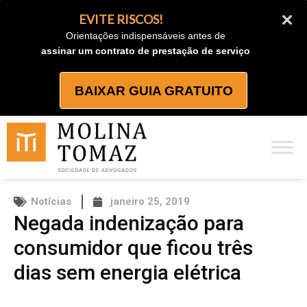
Ir
EVITE RISCOS!
para
Orientações indispensáveis antes de
o
assinar um contrato de prestação de serviço
conteúdo
BAIXAR GUIA GRATUITO
Notícias
janeiro 25, 2019
Negada indenização para
consumidor que ficou três
dias sem energia elétrica