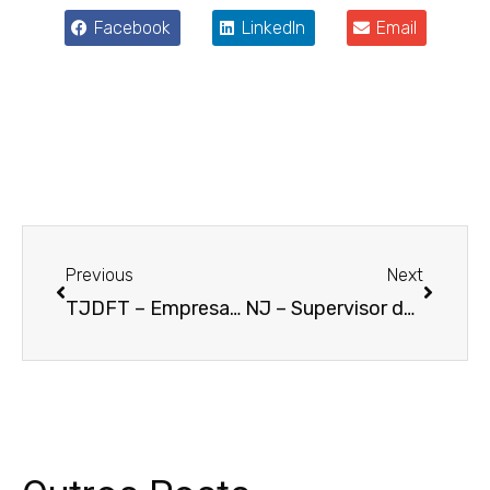
Facebook
LinkedIn
Email
Anterior
Próxim
Previous
Next
TJDFT – Empresa de informática é condenada a restituir valor de produto que apresentou defeito
NJ – Supervisor de vendas que tinha as férias interrompidas habitualmente será indenizado por dano existencial