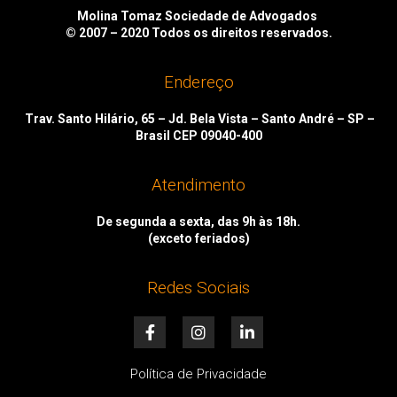
Molina Tomaz Sociedade de Advogados
© 2007 – 2020
Todos os direitos reservados.
Endereço
Trav. Santo Hilário, 65 – Jd. Bela Vista – Santo André – SP –
Brasil CEP 09040-400
Atendimento
De segunda a sexta, das 9h às 18h.
(exceto feriados)
Redes Sociais
F
I
L
a
n
i
c
s
n
e
t
k
Política de Privacidade
b
a
e