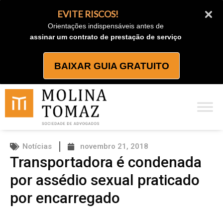
Ir
EVITE RISCOS!
para
Orientações indispensáveis antes de
o
assinar um contrato de prestação de serviço
conteúdo
BAIXAR GUIA GRATUITO
Notícias
novembro 21, 2018
Transportadora é condenada
por assédio sexual praticado
por encarregado