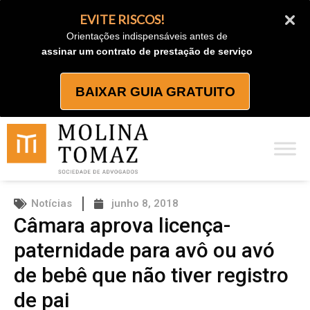
Ir
EVITE RISCOS!
para
Orientações indispensáveis antes de
o
assinar um contrato de prestação de serviço
conteúdo
BAIXAR GUIA GRATUITO
Notícias
junho 8, 2018
Câmara aprova licença-
paternidade para avô ou avó
de bebê que não tiver registro
de pai