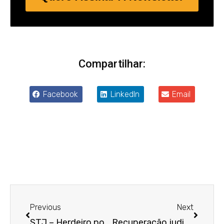
Compartilhar:
Facebook
LinkedIn
Email
Anterior
Próxim
Previous
Next
STJ – Herdeiro pode pleitear usucapião extraordinária de imóvel objeto de herança
Recuperação judicial da devedora principal autoriza execução de responsável subsidiária