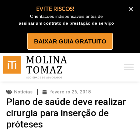
Ir
EVITE RISCOS!
para
Orientações indispensáveis antes de
o
assinar um contrato de prestação de serviço
conteúdo
BAIXAR GUIA GRATUITO
Notícias
fevereiro 26, 2018
Plano de saúde deve realizar
cirurgia para inserção de
próteses