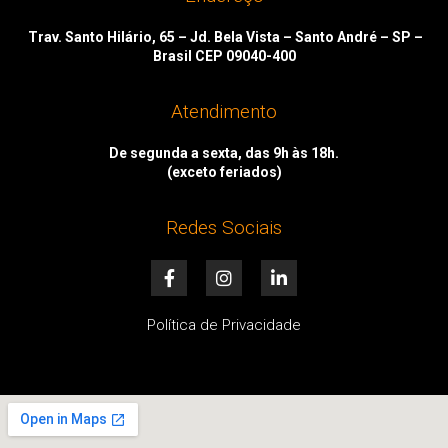
Trav. Santo Hilário, 65 – Jd. Bela Vista – Santo André – SP –
Brasil CEP 09040-400
Atendimento
De segunda a sexta, das 9h às 18h.
(exceto feriados)
Redes Sociais
F
I
L
a
n
i
c
s
n
e
t
k
Política de Privacidade
b
a
e
o
g
d
o
r
i
k
a
n
-
m
-
f
i
n