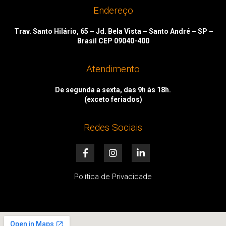
Endereço
Trav. Santo Hilário, 65 – Jd. Bela Vista – Santo André – SP –
Brasil CEP 09040-400
Atendimento
De segunda a sexta, das 9h às 18h.
(exceto feriados)
Redes Sociais
F
I
L
a
n
i
c
s
n
e
t
k
Política de Privacidade
b
a
e
o
g
d
o
r
i
k
a
n
-
m
-