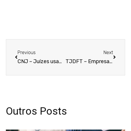
Anterior
Próxim
Previous
Next
CNJ – Juízes usam WhatsApp para auxiliar atos processuais em 11 estados
TJDFT – Empresa deve indenizar mulher que implantou próteses mamárias suspensas pela ANVISA
Outros Posts