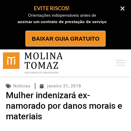
Ir
EVITE RISCOS!
para
Orientações indispensáveis antes de
o
assinar um contrato de prestação de serviço
conteúdo
BAIXAR GUIA GRATUITO
Notícias
janeiro 31, 2018
Mulher indenizará ex-
namorado por danos morais e
materiais