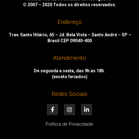
© 2007 – 2020
Todos os direitos reservados.
Endereço
Trav. Santo Hilário, 65 – Jd. Bela Vista – Santo André – SP –
Brasil CEP 09040-400
Atendimento
De segunda a sexta, das 9h às 18h.
(exceto feriados)
Redes Sociais
F
I
L
a
n
i
c
s
n
e
t
k
Política de Privacidade
b
a
e
o
g
d