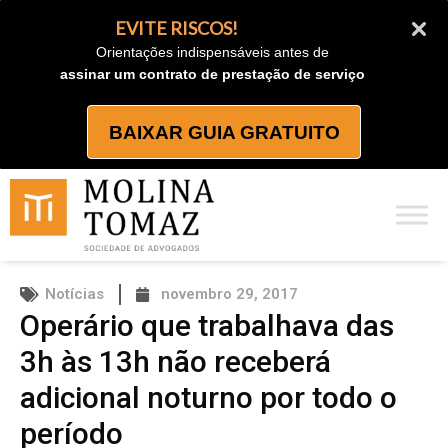
Ir
EVITE RISCOS!
para
Orientações indispensáveis antes de
o
assinar um contrato de prestação de serviço
conteúdo
BAIXAR GUIA GRATUITO
Notícias
novembro 29, 2017
Operário que trabalhava das
3h às 13h não receberá
adicional noturno por todo o
período