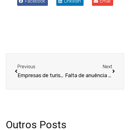
Facebook
LinkedIn
Email
Anterior
Próxim
Previous
Next
Empresas de turismo devem indenizar cinco consumidores por descumprimento de contrato
Falta de anuência não desobriga fiador na prorrogação do contrato de aluguel
Outros Posts