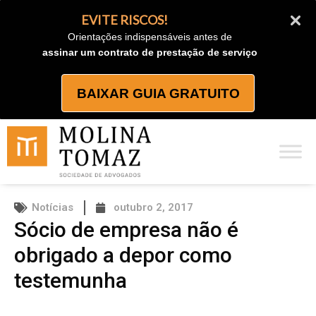
Ir
EVITE RISCOS!
para
Orientações indispensáveis antes de
o
assinar um contrato de prestação de serviço
conteúdo
BAIXAR GUIA GRATUITO
Notícias
outubro 2, 2017
Sócio de empresa não é
obrigado a depor como
testemunha