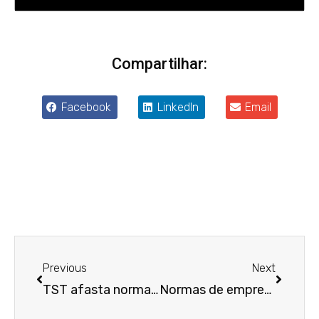
Compartilhar:
Facebook
LinkedIn
Email
Anterior
Próxim
Previous
Next
TST afasta norma coletiva que fixava remuneração diferenciada para menores aprendizes
Normas de empresa só retroagem para beneficiar empregado acusado de desvio