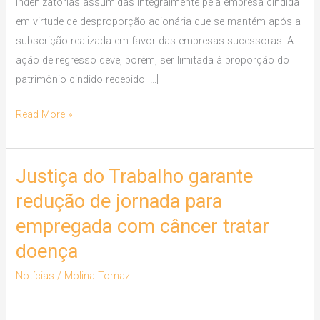
indenizatórias assumidas integralmente pela empresa cindida
proporção
em virtude de desproporção acionária que se mantém após a
do
subscrição realizada em favor das empresas sucessoras. A
patrimônio
ação de regresso deve, porém, ser limitada à proporção do
recebido
patrimônio cindido recebido […]
Read More »
Justiça do Trabalho garante
Justiça
do
redução de jornada para
Trabalho
empregada com câncer tratar
garante
doença
redução
de
Notícias
/
Molina Tomaz
jornada
para