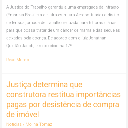
empregada
A Justiça do Trabalho garantiu a uma empregada da Infraero
com
(Empresa Brasileira de Infra-estrutura Aeroportuária) o direito
câncer
de ter sua jornada de trabalho reduzida para 6 horas diárias
tratar
para que possa tratar de um câncer de mama e das sequelas
doença
deixadas pela doença. De acordo com o juiz Jonathan
Quintão Jacob, em exercício na 17ª
Read More »
Justiça determina que
Justiça
determina
construtora restitua importâncias
que
pagas por desistência de compra
construtora
de imóvel
restitua
importâncias
Notícias
/
Molina Tomaz