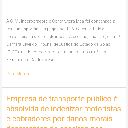
pagas
por
desistência
A C. M., Incorporadora e Construtora Ltda foi condenada a
de
restituir importâncias pagas por E. A. G., em virtude da
compra
desistência da compra de imóvel. A decisão, unânime, é da 5ª
de
Câmara Cível do Tribunal de Justiça do Estado de Goiás
imóvel
(TJGO), tendo como relator o juiz substituto em 2º grau,
Fernando de Castro Mesquita.
Read More »
Empresa de transporte público é
Empresa
de
absolvida de indenizar motoristas
transporte
e cobradores por danos morais
público