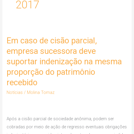
2017
Em caso de cisão parcial,
Em
caso
empresa sucessora deve
de
suportar indenização na mesma
cisão
proporção do patrimônio
parcial,
empresa
recebido
sucessora
Notícias
/
Molina Tomaz
deve
suportar
indenização
Após a cisão parcial de sociedade anônima, podem ser
na
cobradas por meio de ação de regresso eventuais obrigações
mesma