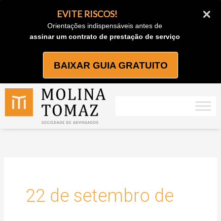
Ir
EVITE RISCOS!
para
Orientações indispensáveis antes de
o
assinar um contrato de prestação de serviço
conteúdo
BAIXAR GUIA GRATUITO
22 de setembro de