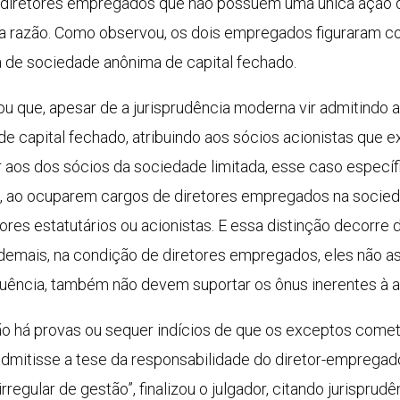
diretores empregados que não possuem uma única ação do
a razão. Como observou, os dois empregados figuraram 
ma de sociedade anônima de capital fechado.
ou que, apesar de a jurisprudência moderna vir admitindo
de capital fechado, atribuindo aos sócios acionistas qu
 aos dos sócios da sociedade limitada, esse caso específi
, ao ocuparem cargos de diretores empregados na socied
etores estatutários ou acionistas. E essa distinção decorr
emais, na condição de diretores empregados, eles não as
quência, também não devem suportar os ônus inerentes à a
não há provas ou sequer indícios de que os exceptos comet
e admitisse a tese da responsabilidade do diretor-emprega
regular de gestão”, finalizou o julgador, citando jurisprud