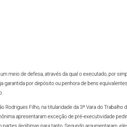
um meio de defesa, através da qual o executado, por simp
a garantida por depósito ou penhora de bens equivalentes a
o.
o Rodrigues Filho, na titularidade da 3ª Vara do Trabalho d
nima apresentaram exceção de pré-executividade pedin
m partes ilegítimas para tanto. Segundo argumentaram, el