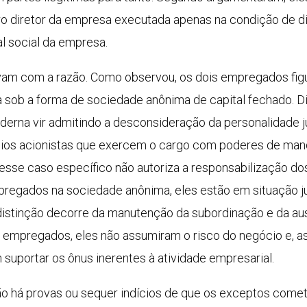
adro diretor da empresa executada apenas na condição de
l social da empresa.
avam com a razão. Como observou, os dois empregados fi
a sob a forma de sociedade anônima de capital fechado. D
oderna vir admitindo a desconsideração da personalidade 
ócios acionistas que exercem o cargo com poderes de man
 esse caso específico não autoriza a responsabilização do
egados na sociedade anônima, eles estão em situação jur
a distinção decorre da manutenção da subordinação e da a
 empregados, eles não assumiram o risco do negócio e, ass
uportar os ônus inerentes à atividade empresarial.
não há provas ou sequer indícios de que os exceptos comet