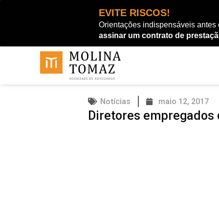
Ir
EVITE RISCOS!
para
Orientações indispensáveis antes
o
assinar um contrato de prestaçã
conteúdo
Notícias
maio 12, 2017
Diretores empregados 