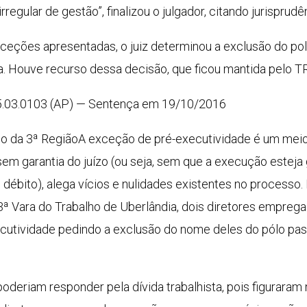
regular de gestão”, finalizou o julgador, citando jurisprud
xceções apresentadas, o juiz determinou a exclusão do p
 Houve recurso dessa decisão, que ficou mantida pelo TR
5.03.0103 (AP) — Sentença em 19/10/2016
lho da 3ª RegiãoA exceção de pré-executividade é um meio
sem garantia do juízo (ou seja, sem que a execução esteja
o débito), alega vícios e nulidades existentes no processo
da 3ª Vara do Trabalho de Uberlândia, dois diretores emp
utividade pedindo a exclusão do nome deles do pólo pass
deriam responder pela dívida trabalhista, pois figuraram