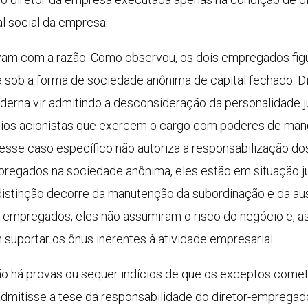
l social da empresa.
avam com a razão. Como observou, os dois empregados fi
a sob a forma de sociedade anônima de capital fechado. D
oderna vir admitindo a desconsideração da personalidade 
ócios acionistas que exercem o cargo com poderes de man
 esse caso específico não autoriza a responsabilização do
egados na sociedade anônima, eles estão em situação jur
a distinção decorre da manutenção da subordinação e da a
 empregados, eles não assumiram o risco do negócio e, ass
uportar os ônus inerentes à atividade empresarial.
não há provas ou sequer indícios de que os exceptos comet
e admitisse a tese da responsabilidade do diretor-emprega