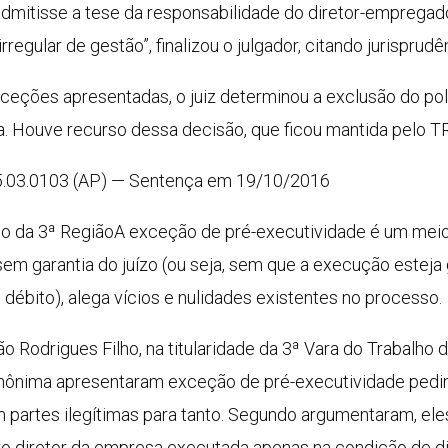
e admitisse a tese da responsabilidade do diretor-emprega
regular de gestão”, finalizou o julgador, citando jurisprud
xceções apresentadas, o juiz determinou a exclusão do p
 Houve recurso dessa decisão, que ficou mantida pelo TR
5.03.0103 (AP) — Sentença em 19/10/2016
lho da 3ª RegiãoA exceção de pré-executividade é um meio
sem garantia do juízo (ou seja, sem que a execução esteja
 débito), alega vícios e nulidades existentes no processo.
o Rodrigues Filho, na titularidade da 3ª Vara do Trabalho d
nima apresentaram exceção de pré-executividade pedin
m partes ilegítimas para tanto. Segundo argumentaram, el
adro diretor da empresa executada apenas na condição de