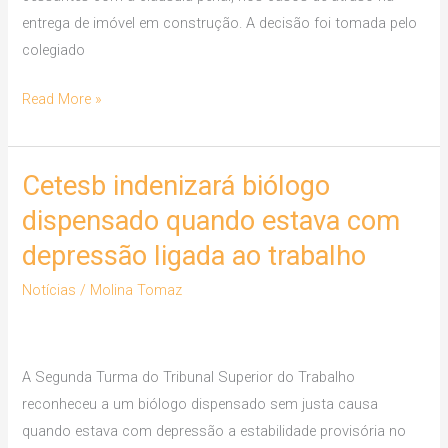
entrega
entrega de imóvel em construção. A decisão foi tomada pelo
de
colegiado
imóvel
Read More »
Cetesb indenizará biólogo
Cetesb
indenizará
dispensado quando estava com
biólogo
depressão ligada ao trabalho
dispensado
quando
Notícias
/
Molina Tomaz
estava
com
depressão
A Segunda Turma do Tribunal Superior do Trabalho
ligada
reconheceu a um biólogo dispensado sem justa causa
ao
quando estava com depressão a estabilidade provisória no