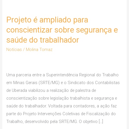
Projeto é ampliado para
Projeto
é
conscientizar sobre segurança e
ampliado
saúde do trabalhador
para
conscientizar
Notícias
/
Molina Tomaz
sobre
segurança
e
Uma parceria entre a Superintendência Regional do Trabalho
saúde
em Minas Gerais (SRTE/MG) e o Sindicato dos Contabilistas
do
de Uberada viabilizou a realização de palestra de
trabalhador
conscientização sobre legislação trabalhista e segurança e
saúde do trabalhador. Voltada para contadores, a ação faz
parte do Projeto Intervenções Coletivas de Fiscalização do
Trabalho, desenvolvido pela SRTE/MG. O objetivo […]