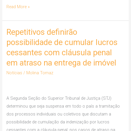
Read More »
Repetitivos definirão
Repetitivos
definirão
possibilidade de cumular lucros
possibilidade
cessantes com cláusula penal
de
em atraso na entrega de imóvel
cumular
lucros
Notícias
/
Molina Tomaz
cessantes
com
cláusula
A Segunda Seção do Superior Tribunal de Justiça (STJ)
penal
determinou que seja suspensa em todo o país a tramitação
em
dos processos individuais ou coletivos que discutam a
atraso
possibilidade de cumulação da indenização por lucros
na
cessantes com a cláusula penal, nos casos de atraso na