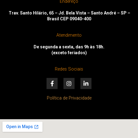
Endereço
Trav. Santo Hilário, 65 – Jd. Bela Vista – Santo André – SP –
Brasil CEP 09040-400
Atendimento
De segunda a sexta, das 9h às 18h.
(exceto feriados)
Redes Sociais
F
I
L
a
n
i
c
s
n
e
t
k
Política de Privacidade
b
a
e
o
g
d
o
r
i
k
a
n
-
m
-
f
i
n