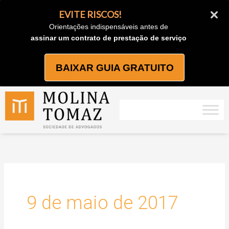
Ir
EVITE RISCOS!
para
Orientações indispensáveis antes de
o
assinar um contrato de prestação de serviço
conteúdo
BAIXAR GUIA GRATUITO
9 de maio de 2017