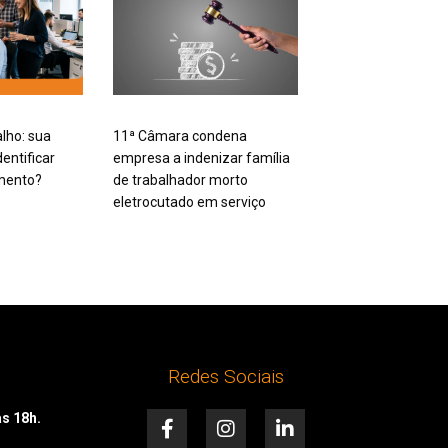
alho: sua
11ª Câmara condena
entificar
empresa a indenizar família
mento?
de trabalhador morto
eletrocutado em serviço
Redes Sociais
F
I
L
às 18h.
a
n
i