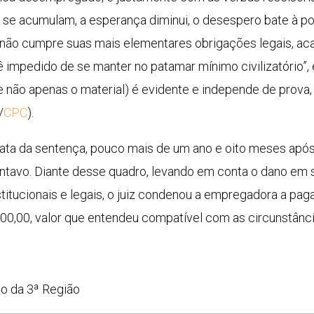
 se acumulam, a esperança diminui, o desespero bate à port
a não cumpre suas mais elementares obrigações legais, acab
ê impedido de se manter no patamar mínimo civilizatório”,
 não apenas o material) é evidente e independe de prova,
/
CPC
).
ata da sentença, pouco mais de um ano e oito meses após 
avo. Diante desse quadro, levando em conta o dano em si
titucionais e legais, o juiz condenou a empregadora a pag
00,00, valor que entendeu compatível com as circunstânci
ho da 3ª Região