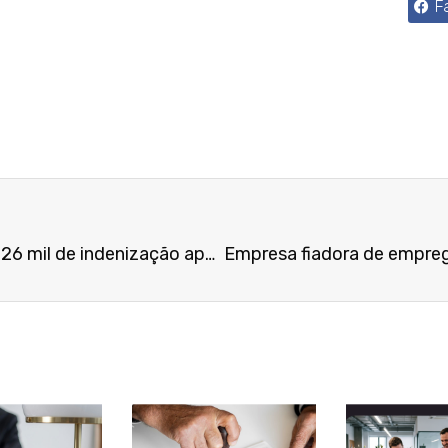
F
Posto de gasolina pagará R$ 26 mil de indenização após abastecer carro com combustível trocado