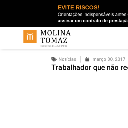
Ir
EVITE RISCOS!
para
Orientações indispensáveis antes
o
assinar um contrato de prestaçã
conteúdo
Notícias
março 30, 2017
Trabalhador que não re