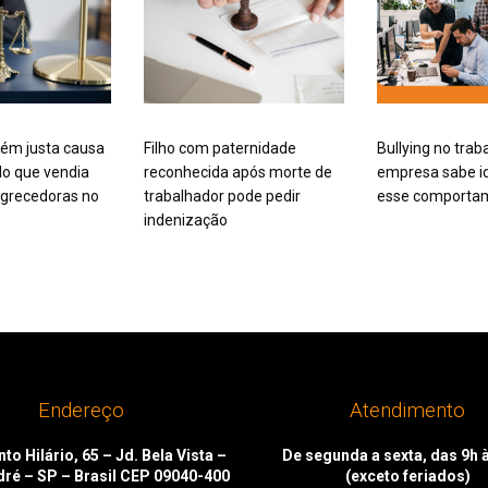
ém justa causa
Filho com paternidade
Bullying no trab
o que vendia
reconhecida após morte de
empresa sabe id
grecedoras no
trabalhador pode pedir
esse comporta
indenização
Endereço
Atendimento
to Hilário, 65 – Jd. Bela Vista –
De segunda a sexta, das 9h 
dré – SP – Brasil CEP 09040-400
(exceto feriados)