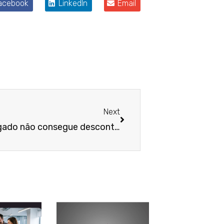
acebook
LinkedIn
Email
Próximo
Next
Empresa fiadora de empregado não consegue descontar da rescisão dívida com imobiliária