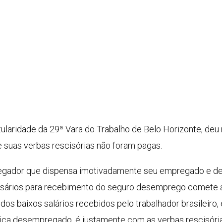
titularidade da 29ª Vara do Trabalho de Belo Horizonte, deu
 suas verbas rescisórias não foram pagas.
egador que dispensa imotivadamente seu empregado e deix
ários para recebimento do seguro desemprego comete ato
 dos baixos salários recebidos pelo trabalhador brasileiro,
e fica desempregado, é justamente com as verbas rescisór